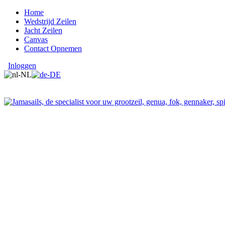
Home
Wedstrijd Zeilen
Jacht Zeilen
Canvas
Contact Opnemen
Inloggen
E-mail: Jamasails@gmail.com
Am Seemansheim 6
26725 Emden; Deutsland