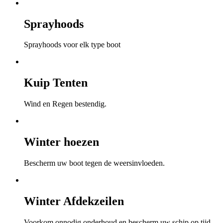
Spray
hoods
Sprayhoods voor elk type boot
Kuip
Tenten
Wind en Regen bestendig.
Winter
hoezen
Bescherm uw boot tegen de weersinvloeden.
Winter
Afdekzeilen
Voorkom onnodig onderhoud en bescherm uw schip op tijd.