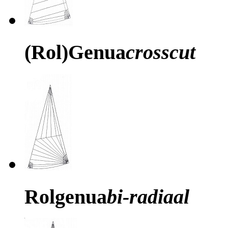
(Rol)Genua
crosscut
Rolgenua
bi-radiaal