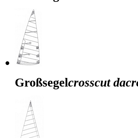
Großsegel
crosscut dacr