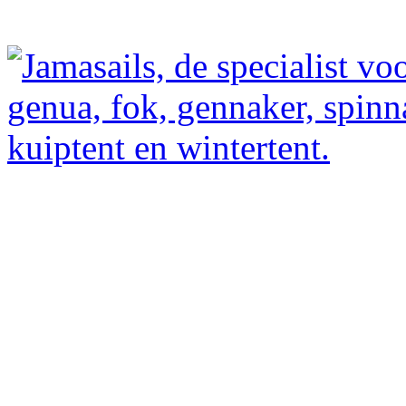
E-mail: Jamasails@gmail.com
Am Seemansheim 6
26725 Emden; Deutsland
Tel: DE +49 (0) 174 278 1421